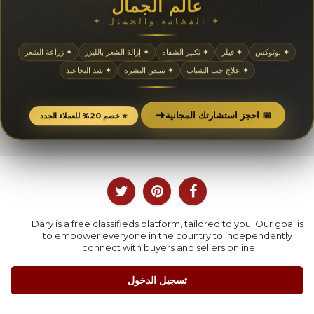
عالم الجمال
✦ الفخامة والجمال ✦
✦ بوتوكس
✦ فيلر
✦ تكبير الشفاه
✦ إزالة الشعر بالليزر
✦ زراعة الشعر
✦ علاج حب الشباب
✦ تبييض البشرة
✦ شد التجاعيد
➜
📅 احجز استشارتك المجانية
⭐ خصم 20% للعملاء الجدد
Dary is a free classifieds platform, tailored to you. Our goal is
to empower everyone in the country to independently
connect with buyers and sellers online.
تسجيل الدخول