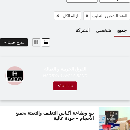
الفئة: الشحن و التغليف
ازالة الكل
جميع
شخصي
الشركة
مدرج حديثا
الفرق الحربية و العيالة
HARBYA & AYALA BAND
Visit Us
بيع وطباعة أكياس التغليف والتعبئة بجميع
الأحجام – جودة عالية