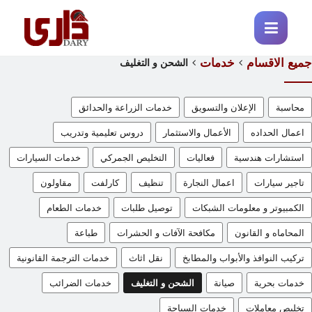
ميع الاقسام
خدمات
الشحن و التغليف
محاسبة
الإعلان والتسويق
خدمات الزراعة والحدائق
اعمال الحداده
الأعمال والاستثمار
دروس تعليمية وتدريب
استشارات هندسية
فعاليات
التخليص الجمركي
خدمات السيارات
تاجير سيارات
اعمال النجارة
تنظيف
كارلفت
مقاولون
الكمبيوتر و معلومات الشبكات
توصيل طلبات
خدمات الطعام
المحاماه و القانون
مكافحة الآفات و الحشرات
طباعة
تركيب النوافذ والأبواب والمطابخ
نقل اثاث
خدمات الترجمة القانونية
خدمات بحرية
صيانة
الشحن و التغليف
خدمات الضرائب
تخليص معاملات
خدمات السياحة