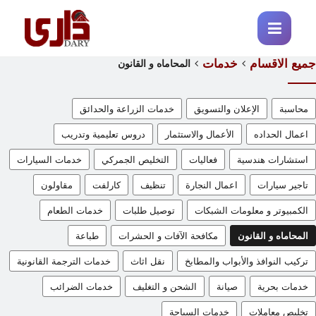
جميع الاقسام
خدمات
المحاماه و القانون
محاسبة
الإعلان والتسويق
خدمات الزراعة والحدائق
اعمال الحداده
الأعمال والاستثمار
دروس تعليمية وتدريب
استشارات هندسية
فعاليات
التخليص الجمركي
خدمات السيارات
تاجير سيارات
اعمال النجارة
تنظيف
كارلفت
مقاولون
الكمبيوتر و معلومات الشبكات
توصيل طلبات
خدمات الطعام
المحاماه و القانون
مكافحة الآفات و الحشرات
طباعة
تركيب النوافذ والأبواب والمطابخ
نقل اثاث
خدمات الترجمة القانونية
خدمات بحرية
صيانة
الشحن و التغليف
خدمات الضرائب
تخليص معاملات
خدمات السياحة