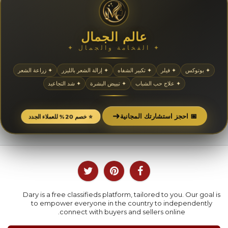
عالم الجمال
✦ الفخامة والجمال ✦
✦ بوتوكس
✦ فيلر
✦ تكبير الشفاه
✦ إزالة الشعر بالليزر
✦ زراعة الشعر
✦ علاج حب الشباب
✦ تبييض البشرة
✦ شد التجاعيد
➜
📅 احجز استشارتك المجانية
⭐ خصم 20% للعملاء الجدد
Dary is a free classifieds platform, tailored to you. Our goal is
to empower everyone in the country to independently
connect with buyers and sellers online.