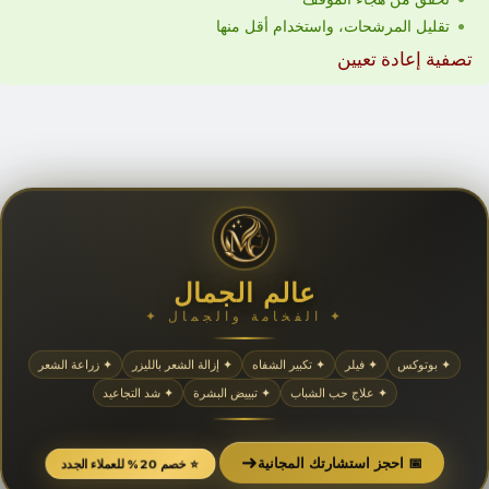
تقليل المرشحات، واستخدام أقل منها
تصفية إعادة تعيين
عالم الجمال
✦ الفخامة والجمال ✦
✦ بوتوكس
✦ فيلر
✦ تكبير الشفاه
✦ إزالة الشعر بالليزر
✦ زراعة الشعر
✦ علاج حب الشباب
✦ تبييض البشرة
✦ شد التجاعيد
➜
📅 احجز استشارتك المجانية
⭐ خصم 20% للعملاء الجدد