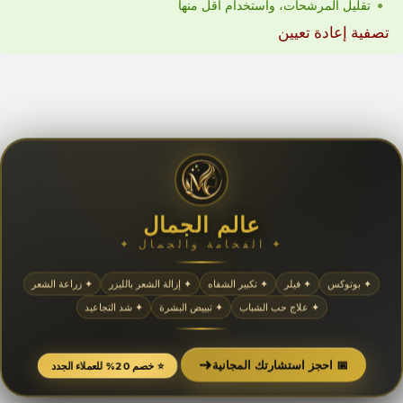
تقليل المرشحات، واستخدام أقل منها
تصفية إعادة تعيين
عالم الجمال
✦ الفخامة والجمال ✦
✦ بوتوكس
✦ فيلر
✦ تكبير الشفاه
✦ إزالة الشعر بالليزر
✦ زراعة الشعر
✦ علاج حب الشباب
✦ تبييض البشرة
✦ شد التجاعيد
➜
📅 احجز استشارتك المجانية
⭐ خصم 20% للعملاء الجدد