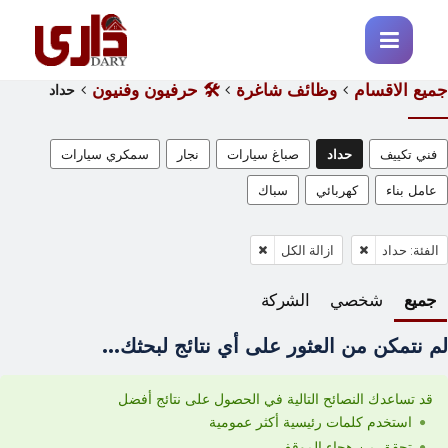
جميع الاقسام
وظائف شاغرة
🛠️ حرفيون وفنيون
حداد
فني تكييف
حداد
صباغ سيارات
نجار
سمكري سيارات
عامل بناء
كهربائي
سباك
الفئة: حداد
ازالة الكل
جميع
شخصي
الشركة
لم نتمكن من العثور على أي نتائج لبحثك...
قد تساعدك النصائح التالية في الحصول على نتائج أفضل
استخدم كلمات رئيسية أكثر عمومية
تحقق من هجاء الموقف