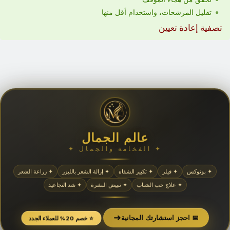
تقليل المرشحات، واستخدام أقل منها
تصفية إعادة تعيين
عالم الجمال
✦ الفخامة والجمال ✦
✦ بوتوكس
✦ فيلر
✦ تكبير الشفاه
✦ إزالة الشعر بالليزر
✦ زراعة الشعر
✦ علاج حب الشباب
✦ تبييض البشرة
✦ شد التجاعيد
➜
📅 احجز استشارتك المجانية
⭐ خصم 20% للعملاء الجدد