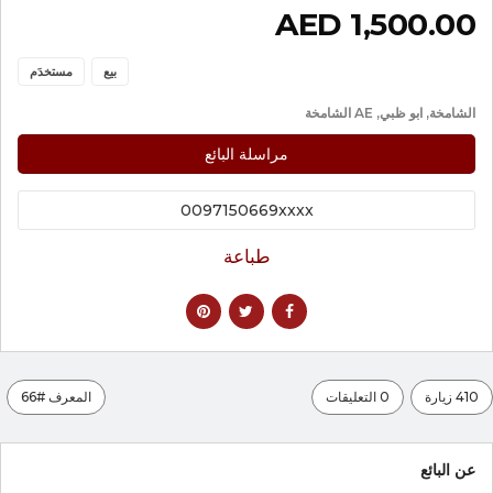
1,500.00 AED
بيع
مستخدَم
الشامخة, ابو ظبي, AE الشامخة
مراسلة البائع
0097150669xxxx
طباعة
410 زيارة
0 التعليقات
المعرف #66
عن البائع