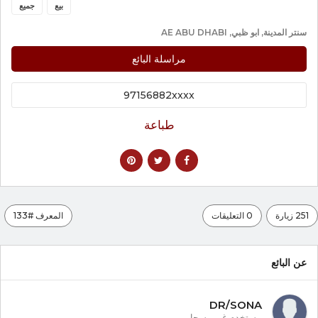
بيع
جميع
سنتر المدينة, ابو ظبي, AE ABU DHABI
مراسلة البائع
97156882xxxx
طباعة
251 زيارة
0 التعليقات
المعرف #133
عن البائع
DR/SONA
مستخدم غير مسجل