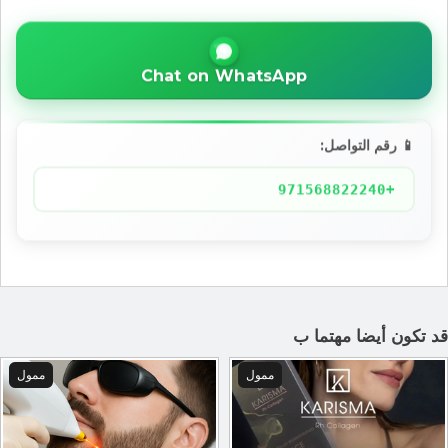
Chat on WhatsApp
📱 رقم التواصل:
+971568822240
د تكون أيضا مهتما ب
ممول
ممول