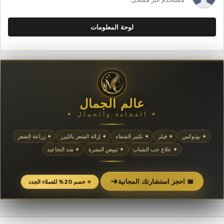
لوحة المعلومات
عالم الجمال
✦ الفخامة والجمال ✦
✦ بوتوكس
✦ فيلر
✦ تكبير الشفاه
✦ إزالة الشعر بالليزر
✦ زراعة الشعر
✦ علاج حب الشباب
✦ تبييض البشرة
✦ شد التجاعيد
➜
📅 احجز استشارتك المجانية
⭐ خصم 20% للعملاء الجدد