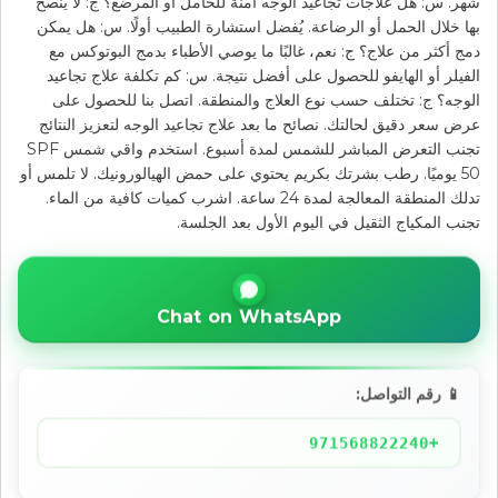
شهر. س: هل علاجات تجاعيد الوجه آمنة للحامل أو المرضع؟ ج: لا يُنصح
بها خلال الحمل أو الرضاعة. يُفضل استشارة الطبيب أولًا. س: هل يمكن
دمج أكثر من علاج؟ ج: نعم، غالبًا ما يوصي الأطباء بدمج البوتوكس مع
الفيلر أو الهايفو للحصول على أفضل نتيجة. س: كم تكلفة علاج تجاعيد
الوجه؟ ج: تختلف حسب نوع العلاج والمنطقة. اتصل بنا للحصول على
عرض سعر دقيق لحالتك. نصائح ما بعد علاج تجاعيد الوجه لتعزيز النتائج
تجنب التعرض المباشر للشمس لمدة أسبوع. استخدم واقي شمس SPF
50 يوميًا. رطب بشرتك بكريم يحتوي على حمض الهيالورونيك. لا تلمس أو
تدلك المنطقة المعالجة لمدة 24 ساعة. اشرب كميات كافية من الماء.
تجنب المكياج الثقيل في اليوم الأول بعد الجلسة.
Chat on WhatsApp
📱 رقم التواصل:
+971568822240