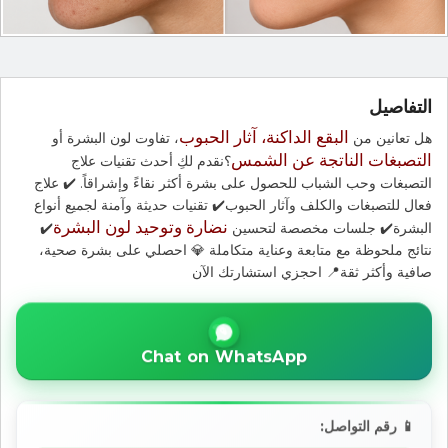
التفاصيل
البقع الداكنة، آثار الحبوب
هل تعانين من
، تفاوت لون البشرة أو
التصبغات الناتجة عن الشمس
؟نقدم لكِ أحدث تقنيات علاج
التصبغات وحب الشباب للحصول على بشرة أكثر نقاءً وإشراقاً. ✔️ علاج
فعال للتصبغات والكلف وآثار الحبوب✔️ تقنيات حديثة وآمنة لجميع أنواع
نضارة وتوحيد لون البشرة
البشرة✔️ جلسات مخصصة لتحسين
✔️
نتائج ملحوظة مع متابعة وعناية متكاملة 💎 احصلي على بشرة صحية،
صافية وأكثر ثقة📍 احجزي استشارتك الآن
Chat on WhatsApp
📱 رقم التواصل: