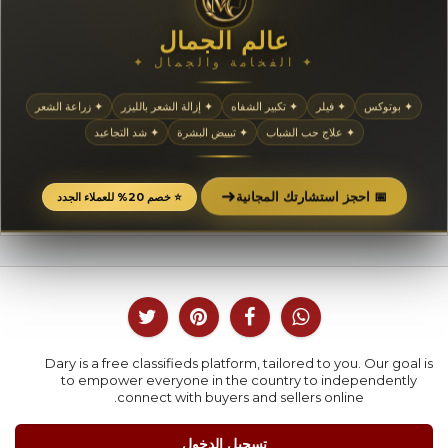
عالم الجمال
✦ الفخامة والجمال ✦
✦ بوتوكس
✦ فيلر
✦ تكبير الشفاه
✦ إزالة الشعر بالليزر
✦ زراعة الشعر
✦ علاج حب الشباب
✦ تبييض البشرة
✦ شد التجاعيد
➜
📅 احجز استشارتك المجانية
⭐ خصم 20% للعملاء الجدد
Dary is a free classifieds platform, tailored to you. Our goal is
to empower everyone in the country to independently
connect with buyers and sellers online.
تسجيل الدخول