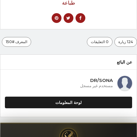
طباعة
124 زيارة
0 التعليقات
المعرف #150
عن البائع
DR/SONA
مستخدم غير مسجل
لوحة المعلومات