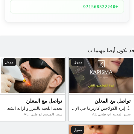
+971568822240
د تكون أيضا مهتما ب
ممول
ممول
تواصل مع المعلن
تواصل مع المعلن
💉 إبرة الكولاجين كاريزما في الإمارات – علاج فعّال لتجديد البشرة ومكافحة الشيخوخة
تحديد اللحية بالليزر و ازالة الشعر | عيادة الريادة
سنتر المدينة, ابو ظبي, AE
سنتر المدينة, ابو ظبي, AE
ممول