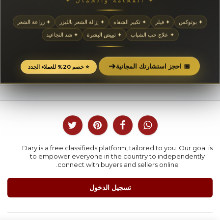
✦ بوتوكس
✦ فيلر
✦ تكبير الشفاه
✦ إزالة الشعر بالليزر
✦ زراعة الشعر
✦ علاج حب الشباب
✦ تبييض البشرة
✦ شد التجاعيد
➜
📅 احجز استشارتك المجانية
⭐ خصم 20% للعملاء الجدد
Dary is a free classifieds platform, tailored to you. Our goal is
to empower everyone in the country to independently
connect with buyers and sellers online.
تسجيل الدخول