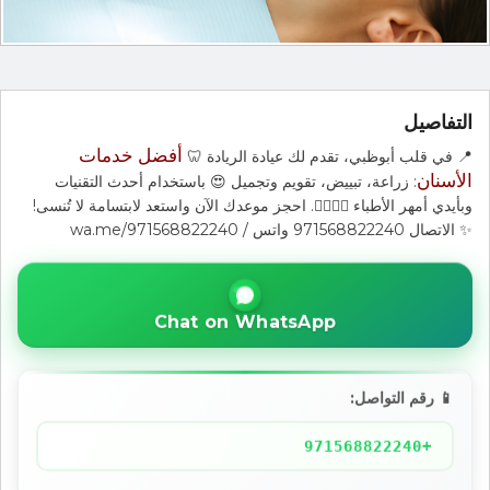
التفاصيل
أفضل خدمات
📍 في قلب أبوظبي، تقدم لك عيادة الريادة 🦷
الأسنان
: زراعة، تبييض، تقويم وتجميل 😍 باستخدام أحدث التقنيات
وبأيدي أمهر الأطباء 👨‍⚕️👩‍⚕️. احجز موعدك الآن واستعد لابتسامة لا تُنسى!
✨ الاتصال 971568822240 واتس / wa.me/971568822240
Chat on WhatsApp
📱 رقم التواصل:
+971568822240