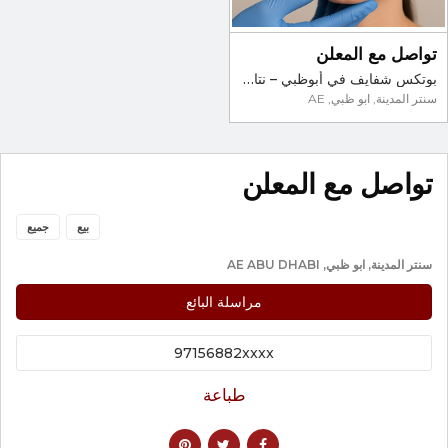
تواصل مع المعلن
بوتكس شفايف في أبوظبي – نتائج طبيعية وسريعة | عيادة معتمدة
سنتر المدينة, ابو ظبي, AE
تواصل مع المعلن
بيع
جميع
سنتر المدينة, ابو ظبي, AE ABU DHABI
مراسلة البائع
97156882xxxx
طباعة