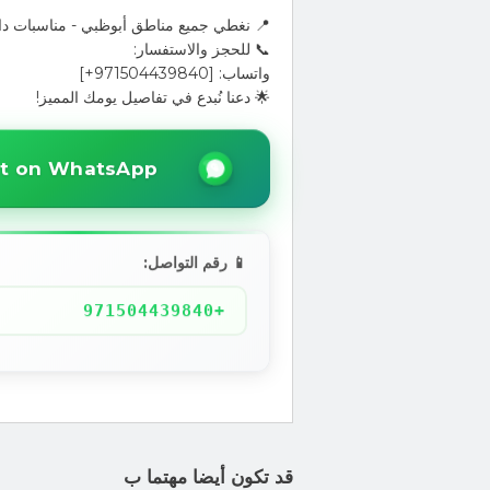
📍 نغطي جميع مناطق أبوظبي - مناسبات داخ
📞 للحجز والاستفسار:
واتساب: [971504439840+]
🌟 دعنا نُبدع في تفاصيل يومك المميز!
t on WhatsApp
📱 رقم التواصل:
+971504439840
قد تكون أيضا مهتما ب