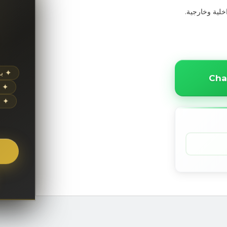
لية وخارجية.
✦ ب
Cha
✦ إ
✦ ع