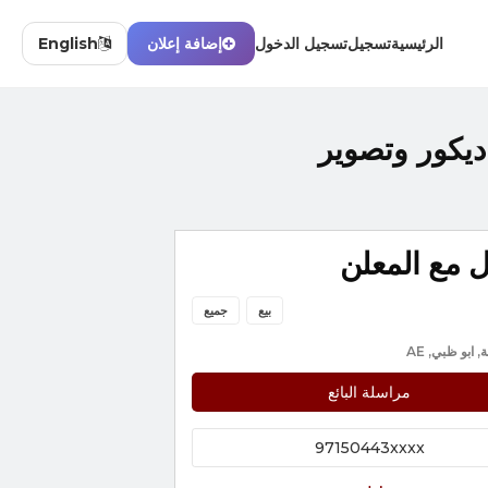
الرئيسية
تسجيل
تسجيل الدخول
إضافة إعلان
English
يكور وتصوير
 مع المعلن
بيع
جميع
 ابو ظبي, AE
مراسلة البائع
97150443xxxx