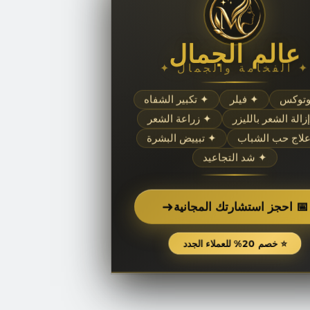
عالم الجمال
✦ الفخامة والجمال ✦
وتوكس
✦ فيلر
✦ تكبير الشفاه
زالة الشعر بالليزر
✦ زراعة الشعر
لاج حب الشباب
✦ تبييض البشرة
✦ شد التجاعيد
➜
📅 احجز استشارتك المجانية
⭐ خصم 20% للعملاء الجدد