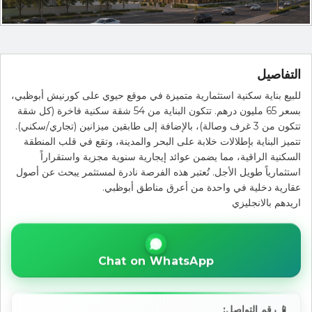
التفاصيل
للبيع بناية سكنية استثمارية متميزة في موقع حيوي على كورنيش أبوظبي،
بسعر 65 مليون درهم. تتكون البناية من 54 شقة سكنية فاخرة (كل شقة
تتكون من 3 غرف وصالة)، بالإضافة إلى طابقين ميزانين (تجاري/سكني).
تتميز البناية بإطلالات خلابة على البحر والمدينة، وتقع في قلب المنطقة
السكنية الراقية، مما يضمن عوائد إيجارية سنوية مجزية واستقراراً
استثمارياً طويل الأجل. تُعتبر هذه الفرصة نادرة لمستثمر يبحث عن أصول
عقارية دخلية في واحدة من أعرق مناطق أبوظبي.
اريدهم بالانجليزي
Chat on WhatsApp
📱 رقم التواصل: