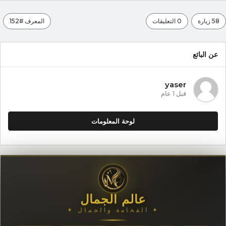
58 زيارة
0 التعليقات
المعرف #152
عن البائع
yaser
قبل 1 عام
لوحة المعلومات
عالم الجمال
✦ الفخامة والجمال ✦