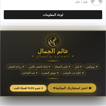
قبل 1 عام
لوحة المعلومات
عالم الجمال
✦ الفخامة والجمال ✦
✦ بوتوكس
✦ فيلر
✦ تكبير الشفاه
✦ إزالة الشعر بالليزر
✦ زراعة الشعر
✦ علاج حب الشباب
✦ تبييض البشرة
✦ شد التجاعيد
➜
📅 احجز استشارتك المجانية
⭐ خصم 20% للعملاء الجدد