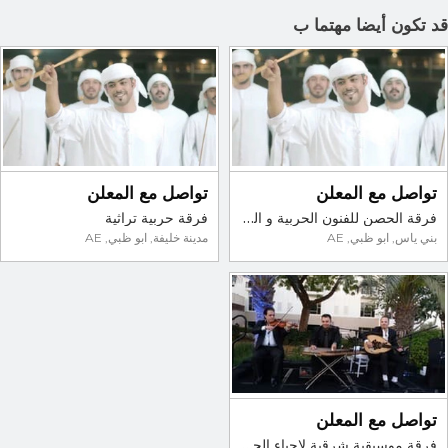
د تكون أيضا مهتما ب
تواصل مع المعلن
تواصل مع المعلن
فرقة الحصن للفنون الحربية و العيالة
فرقة حربية تراثية
بني ياس, ابو ظبي, AE
مدينة خليفة, ابو ظبي, AE
تواصل مع المعلن
فرقة موسيقية شرقية لإحياء الحفلات في الإمارات 00971557447667