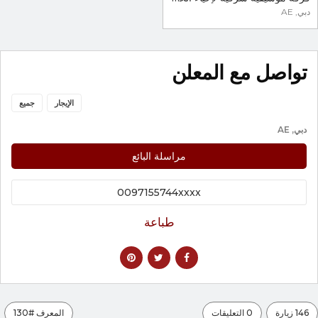
دبي, AE
تواصل مع المعلن
الإيجار
جميع
دبي, AE
مراسلة البائع
0097155744xxxx
طباعة
146 زيارة
0 التعليقات
المعرف #130