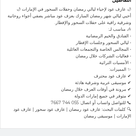
🌙 عازف عود لإحياء ليالي رمضان وحفلات السحور في الإمارات 🌙
أحيي ليالي شهر رمضان المبارك بعزف عود مباشر يضفي أجواء روحانية
وشرقية راقية على حفلات السحور والإفطار.
🎶 مناسب لـ:
• الفنادق والخيم الرمضانية
• ليالي السحور وجلسات الإفطار
• المجالس الخاصة والتجمعات العائلية
• فعاليات الشركات خلال رمضان
• الأمسيات التراثية
✨ المميزات:
✔ عازف عود محترف
✔ موسيقى عربية وشرقية هادئة
✔ مرونة في أوقات العزف خلال رمضان
✔ متوفر في جميع إمارات الدولة
📞 للتواصل واتساب أو اتصال: 055 744 7667
🔍 كلمات البحث: عازف عود رمضان | عازف عود سحور | عازف عود
الإمارات | موسيقى رمضان