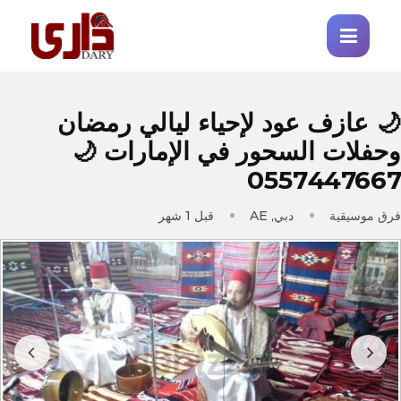
🌙 عازف عود لإحياء ليالي رمضا
وحفلات السحور في الإمارات 
055744766
قبل 1 شهر
دبي, AE
فرق موسيقي
Prev
Next