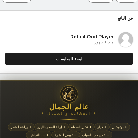
عن البائع
Refaat.Oud Player
منذ 11 شهور
لوحة المعلومات
عالم الجمال
✦ الفخامة والجمال ✦
✦ بوتوكس
✦ فيلر
✦ تكبير الشفاه
✦ إزالة الشعر بالليزر
✦ زراعة الشعر
✦ علاج حب الشباب
✦ تبييض البشرة
✦ شد التجاعيد