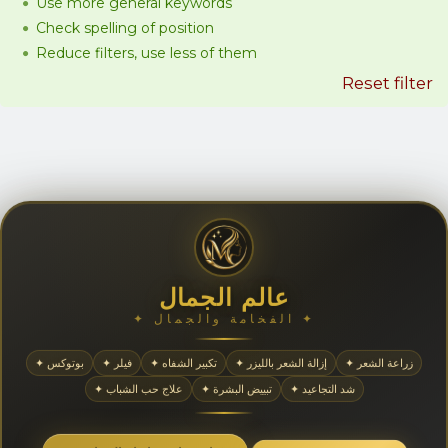
Use more general keywords
Check spelling of position
Reduce filters, use less of them
Reset filter
عالم الجمال
✦ الفخامة والجمال ✦
✦ زراعة الشعر
✦ إزالة الشعر بالليزر
✦ تكبير الشفاه
✦ فيلر
✦ بوتوكس
✦ شد التجاعيد
✦ تبييض البشرة
✦ علاج حب الشباب